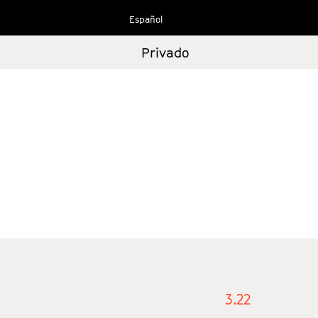
Ir
Español
al
contenido
Privado
3.22