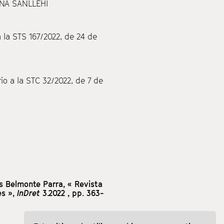
INA SANLLEHÍ
a la STS 167/2022, de 24 de
io a la STC 32/2022, de 7 de
s Belmonte Parra,
« Revista
ès »,
InDret
3.2022
, pp. 363-