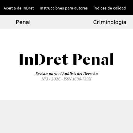
Acerca de InDret
Instrucciones para autores
Índices de calidad
Penal
Criminología
InDret
Penal
Revista para el Análisis del Derecho
Nº3 - 2026 - ISSN 1698-739X