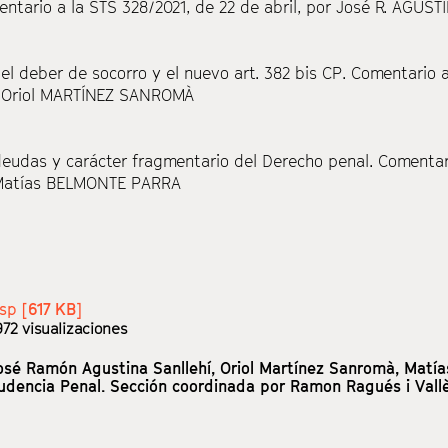
entario a la STS 328/2021, de 22 de abril, por José R. AGUST
del deber de socorro y el nuevo art. 382 bis CP. Comentario 
r Oriol MARTÍNEZ SANROMÀ
 deudas y carácter fragmentario del Derecho penal. Comentar
Matías BELMONTE PARRA
sp [
617 KB
]
72 visualizaciones
osé Ramón Agustina Sanllehí,
Oriol Martínez Sanromà,
Matía
rudencia Penal. Sección coordinada por Ramon Ragués i Vall