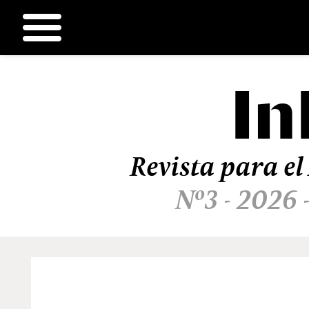
In
Ir
al
contenido
Revista para el
Nº3 - 2026 