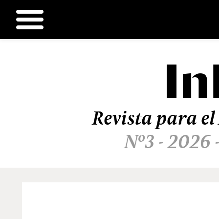
In
Ir
al
contenido
Revista para el
Nº3 - 2026 