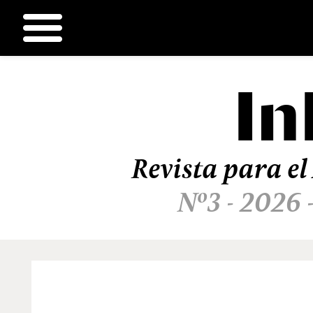
In
Ir
al
contenido
Revista para el
Nº3 - 2026 