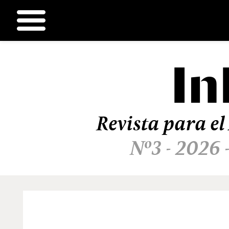
In
Ir
al
contenido
Revista para el
Nº3 - 2026 