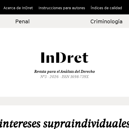
Acerca de InDret
Instrucciones para autores
Índices de calidad
Penal
Criminología
InDret
Revista para el Análisis del Derecho
Nº3 - 2026 - ISSN 1698-739X
intereses supraindividuale