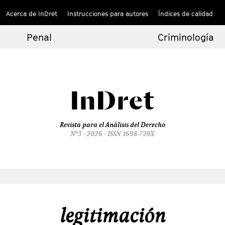
Acerca de InDret
Instrucciones para autores
Índices de calidad
Penal
Criminología
InDret
Revista para el Análisis del Derecho
Nº3 - 2026 - ISSN 1698-739X
legitimación