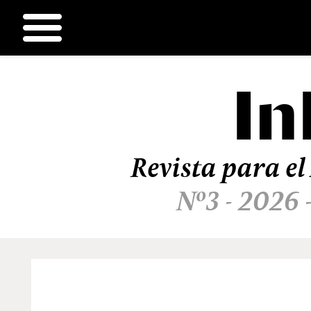
In
Ir
al
contenido
Revista para el
Nº3 - 2026 