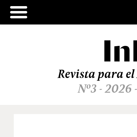
In
Ir
al
contenido
Revista para el
Nº3 - 2026 