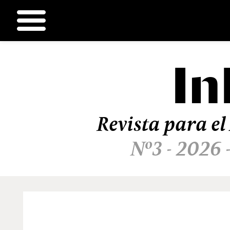
In
Ir
al
contenido
Revista para el
Nº3 - 2026 