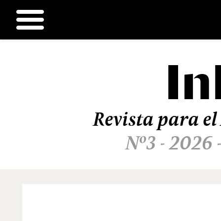
In
Ir
al
contenido
Revista para el
Nº3 - 2026 