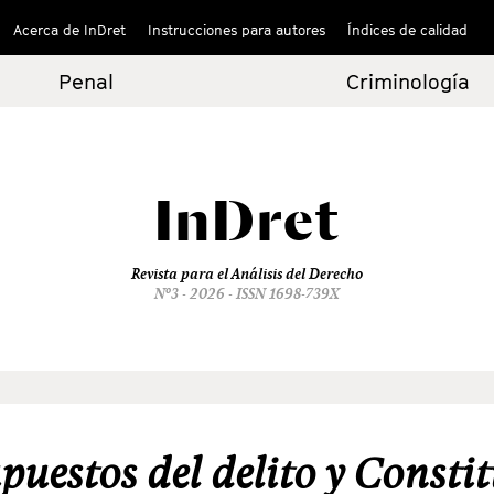
Acerca de InDret
Instrucciones para autores
Índices de calidad
Penal
Criminología
InDret
Revista para el Análisis del Derecho
Nº3 - 2026 - ISSN 1698-739X
puestos del delito y Consti