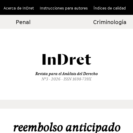
Acerca de InDret
Instrucciones para autores
Índices de calidad
Penal
Criminología
InDret
Revista para el Análisis del Derecho
Nº3 - 2026 - ISSN 1698-739X
reembolso anticipado