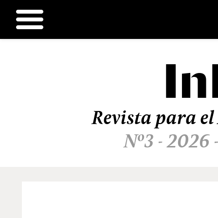
In
Ir
al
contenido
Revista para el
Nº3 - 2026 