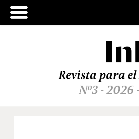
In
Ir
al
contenido
Revista para el
Nº3 - 2026 