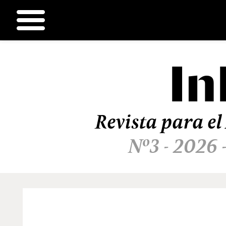
In
Ir
al
contenido
Revista para el
Nº3 - 2026 