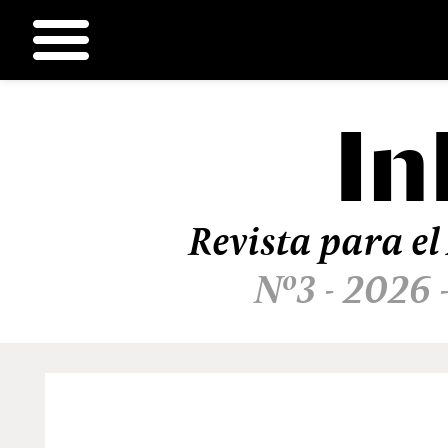
In
Ir
al
contenido
Revista para el
Nº3 - 2026 