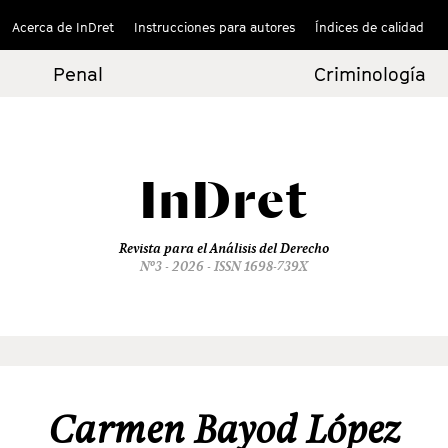
Acerca de InDret
Instrucciones para autores
Índices de calidad
Penal
Criminología
InDret
Revista para el Análisis del Derecho
Nº3 - 2026 - ISSN 1698-739X
Carmen Bayod López