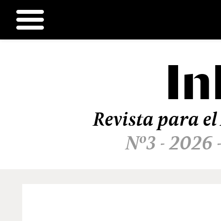
In
Ir
al
contenido
Revista para el
Nº3 - 2026 