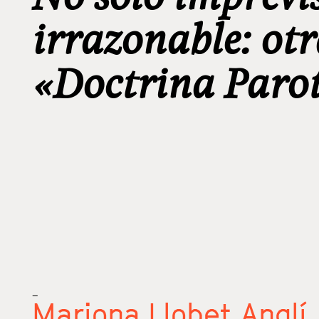
irrazonable: otr
«Doctrina Paro
_
Mariona Llobet Anglí