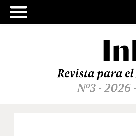
In
Ir
al
contenido
Revista para el
Nº3 - 2026 