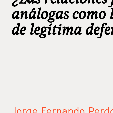
análogas como l
de legítima def
_
Jorge Fernando Perd