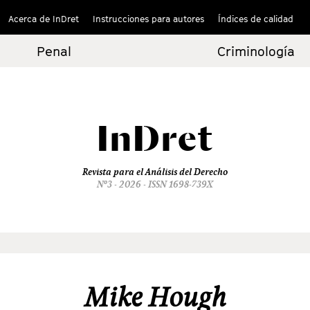
Acerca de InDret
Instrucciones para autores
Índices de calidad
Penal
Criminología
InDret
Revista para el Análisis del Derecho
Nº3 - 2026 - ISSN 1698-739X
Mike Hough