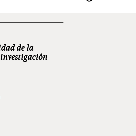
idad de la
 investigación
d