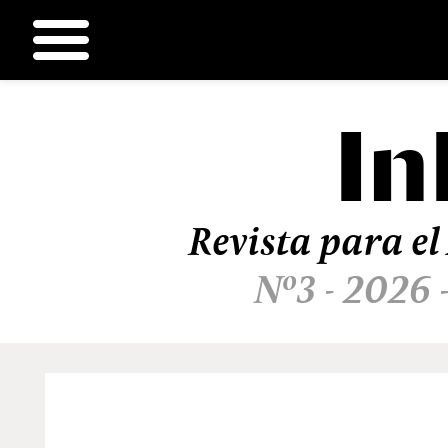
In
Ir
al
contenido
Revista para el
Nº3 - 2026 