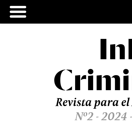
In
Ir
al
contenido
Crimi
Revista para el
Nº2 - 2024 