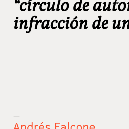
“círculo de autor
infracción de u
_
Andrés Falcone