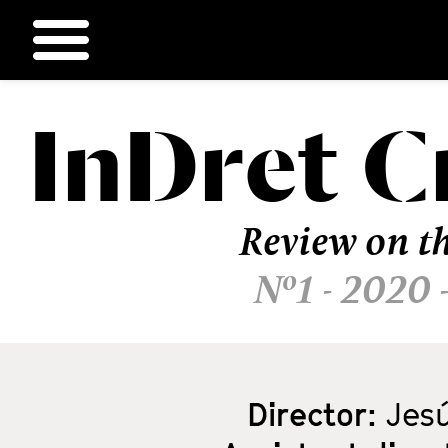
InDret
C
Ir
al
contenido
Review on th
Nº1 - 2020 
Director:
Jesú