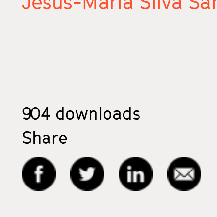
Jesús-María Silva Sá
904
downloads
Share