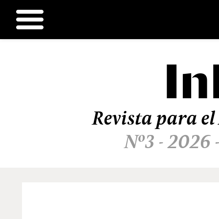
In
Ir
al
contenido
Revista para el
Nº3 - 2026 