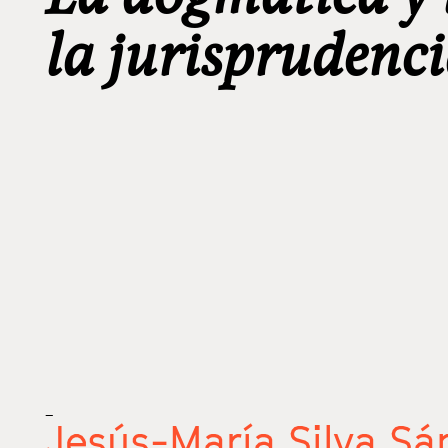
la jurisprudenc
_
Jesús-María Silva Sá