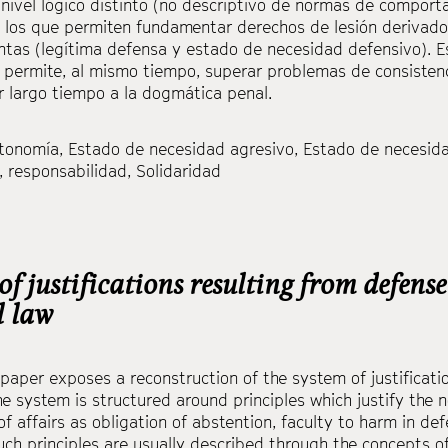
nivel lógico distinto (no descriptivo de normas de compor
, los que permiten fundamentar derechos de lesión derivad
ntas (legítima defensa y estado de necesidad defensivo). E
 y permite, al mismo tiempo, superar problemas de consiste
r largo tiempo a la dogmática penal.
tonomía
,
Estado de necesidad agresivo
,
Estado de necesid
,
responsabilidad
,
Solidaridad
of justifications resulting from defense 
l law
paper exposes a reconstruction of the system of justificati
he system is structured around principles which justify the 
of affairs as obligation of abstention, faculty to harm in de
uch principles are usually described through the concepts o