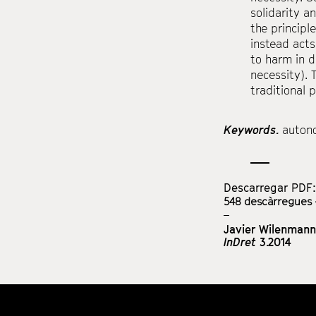
solidarity a
the principl
instead acts
to harm in 
necessity). 
traditional 
Keywords.
auton
Descarregar PDF
548
descàrregues -
Javier Wilenmann
InDret
3.2014