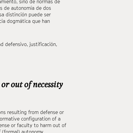
tamiento, sino de normas de
os de autonomía de dos
sa distinción puede ser
ncia dogmática que han
ad defensivo
,
justificación
,
or out of necessity
ons resulting from defense or
normative configuration of a
fense or faculty to harm out of
f (formal) autonomy,