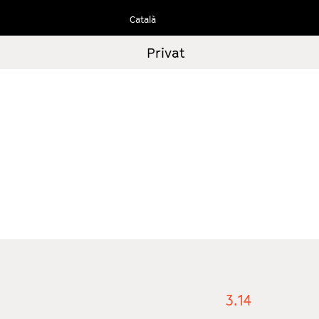
Ir
Català
al
contenido
Privat
3.14