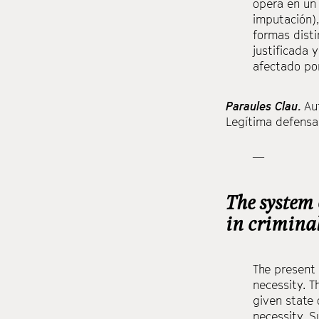
opera en un 
imputación)
formas disti
justificada
afectado po
Paraules Clau.
Au
Legítima defensa
—
The system 
in crimina
The present 
necessity. T
given state 
necessity. S