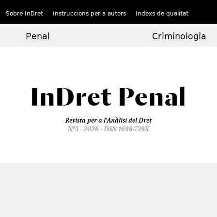
Sobre InDret
Instruccions per a autors
Indexs de qualitat
Penal
Criminologia
InDret
Penal
Revista per a l'Anàlisi del Dret
Nº3 - 2026 - ISSN 1698-739X