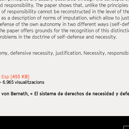
nd responsibility. The paper shows that, unlike the principle
e of responsibility cannot be reconstructed in the level of t
 as a description of norms of imputation, which allow to just
defense of the own autonomy in two different ways (self-de
The paper offers grounds for the recognition of this distinc
problems in the doctrine of self-defense and necessity.
omy
,
defensive necessity
,
justification
,
Necessity
,
responsibi
:
Esp [
453 KB
]
 6.965 visualitzacions
 von Bernath,
« El sistema de derechos de necesidad y defe