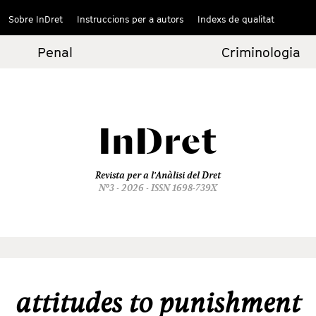
Sobre InDret
Instruccions per a autors
Indexs de qualitat
Penal
Criminologia
InDret
Revista per a l'Anàlisi del Dret
Nº3 - 2026 - ISSN 1698-739X
attitudes to punishment