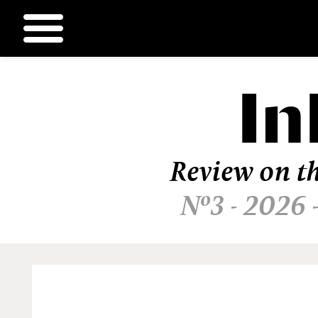
In
Ir
al
contenido
Review on th
Nº3 - 2026 