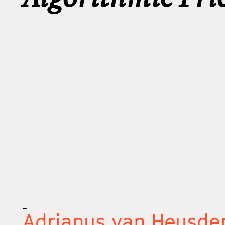
_
Adrianus van Heusde