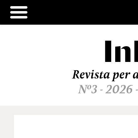
In
Ir
al
contenido
Revista per a
Nº3 - 2026 