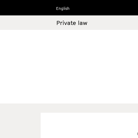
Ir
English
al
contenido
Private law