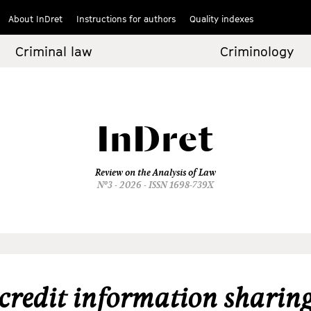
About InDret
Instructions for authors
Quality indexes
Criminal law
Criminology
InDret
Review on the Analysis of Law
Nº3 - 2026 - ISSN 1698-739X
credit information sharin