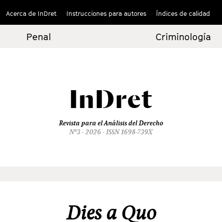
Acerca de InDret
Instrucciones para autores
Índices de calidad
Penal
Criminología
InDret
Revista para el Análisis del Derecho
Nº3 - 2026 - ISSN 1698-739X
Dies a Quo