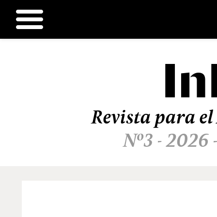
In
Ir
al
contenido
Revista para el
Nº3 - 2026 