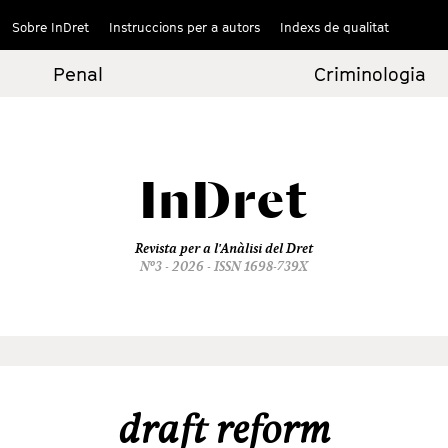
Sobre InDret
Instruccions per a autors
Indexs de qualitat
Penal
Criminologia
InDret
Revista per a l'Anàlisi del Dret
Nº3 - 2026 - ISSN 1698-739X
draft reform