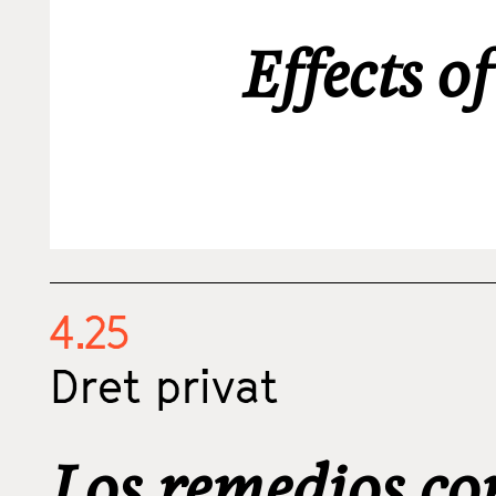
Effects o
4.25
Dret privat
Los remedios co