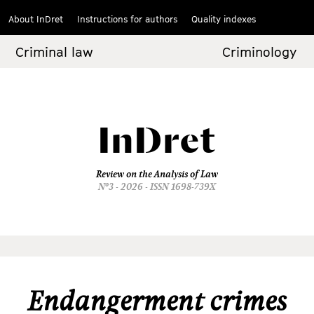
About InDret
Instructions for authors
Quality indexes
Criminal law
Criminology
InDret
Review on the Analysis of Law
Nº3 - 2026 - ISSN 1698-739X
Endangerment crimes