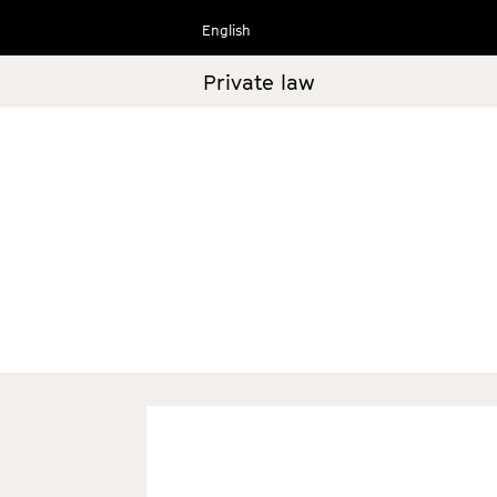
Ir
English
al
contenido
Private law