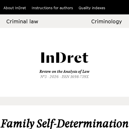
About InDret
Instructions for authors
Quality indexes
Criminal law
Criminology
InDret
Review on the Analysis of Law
Nº3 - 2026 - ISSN 1698-739X
Family Self-Determination