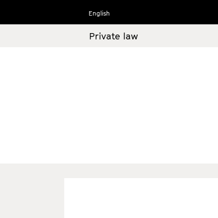
Ir
English
al
contenido
Private law