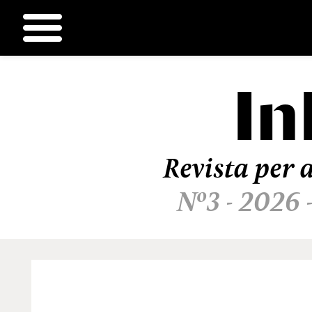
In
Ir
al
contenido
Revista per a
Nº3 - 2026 