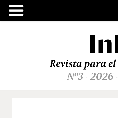
In
Ir
al
contenido
Revista para el
Nº3 - 2026 