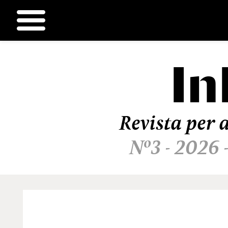
In
Ir
al
contenido
Revista per a
Nº3 - 2026 