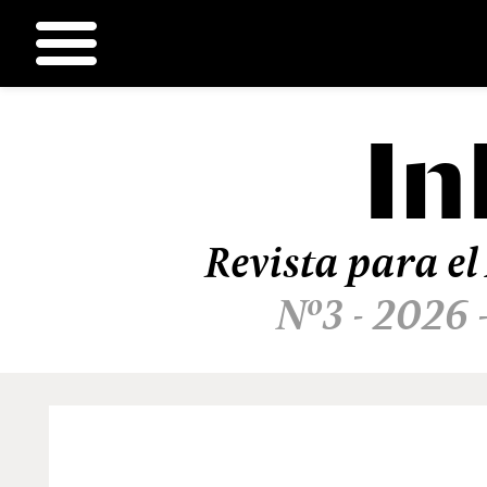
In
Ir
al
contenido
Revista para el
Nº3 - 2026 