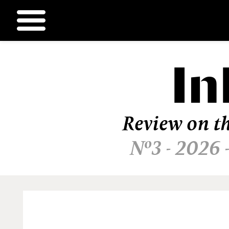
In
Ir
al
contenido
Review on th
Nº3 - 2026 