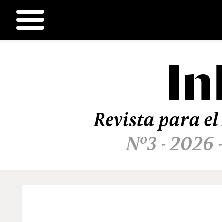
In
Ir
al
contenido
Revista para el
Nº3 - 2026 