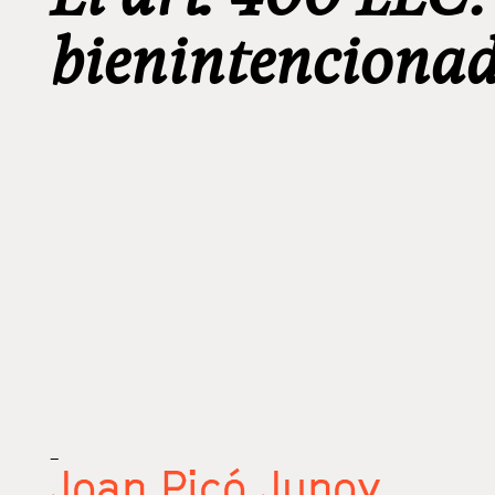
bienintencionad
_
Joan Picó Junoy