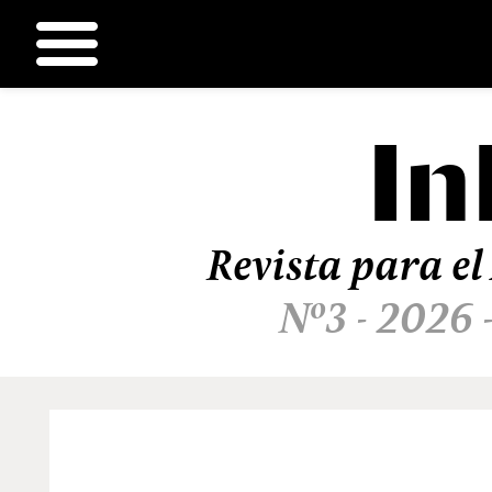
In
Ir
al
contenido
Revista para el
Nº3 - 2026 