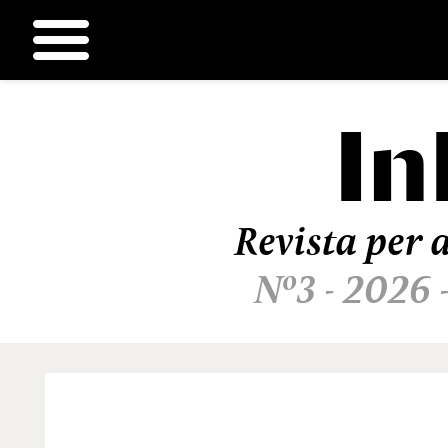
In
Ir
al
contenido
Revista per a
Nº3 - 2026 