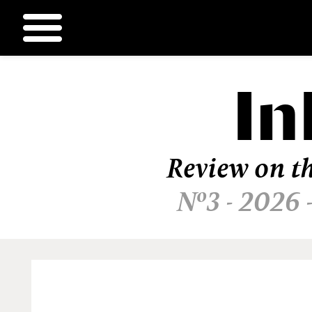
In
Ir
al
contenido
Review on th
Nº3 - 2026 