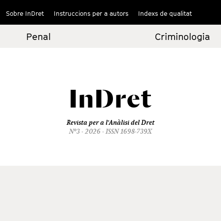
Sobre InDret
Instruccions per a autors
Indexs de qualitat
Penal
Criminologia
InDret
Revista per a l'Anàlisi del Dret
Nº3 - 2026 - ISSN 1698-739X