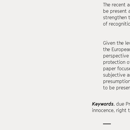
The recent a
be present 
strengthen t
of recogniti
Given the le
the European
perspective 
protection o
paper focuse
subjective a
presumption 
to be present
Keywords.
due P
innocence
,
right 