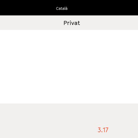
Ir
Català
al
contenido
Privat
3.17