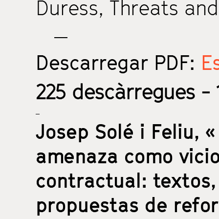
Duress
,
Threats and
Descarregar PDF:
Es
225
descàrregues - 1
Josep Solé i Feliu,
«
amenaza como vicio
contractual: textos,
propuestas de refo