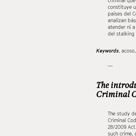
criminal que
constituye u
países del C
analizan bás
atender ni a
del stalking
Keywords.
acoso
—
The introdu
Criminal Co
The study de
Criminal Cod
28/2009 Act,
such crime, 