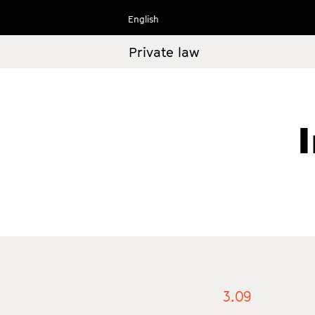
Ir
English
al
contenido
Private law
3.09