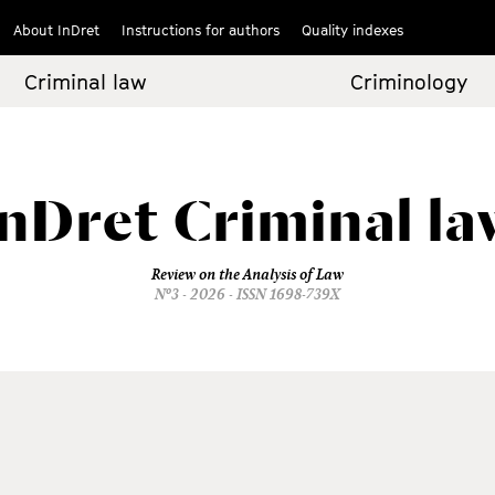
About InDret
Instructions for authors
Quality indexes
Criminal law
Criminology
InDret
Criminal la
Review on the Analysis of Law
Nº3 - 2026 - ISSN 1698-739X