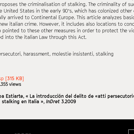
roposes the criminalisation of stalking. The criminality of 
e United States in the early 90’s, which has colonized othe
ally arrived to Continental Europe. This article analyzes bas
new italian crime. However, it includes also locations to co
so pointed to these other measures in order to protect the vi
d into the italian Law through this Act.
ersecutori
,
harassment
,
molestie insistenti
,
stalking
sp [
315 KB
]
.355 views
pa Estiarte,
« La introducción del delito de «atti persecutori
l stalking en Italia »,
InDret
3.2009