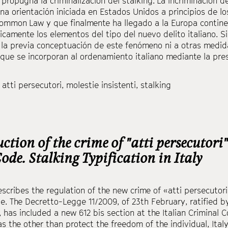
 propugna la criminalización del stalking. La incriminación 
na orientación iniciada en Estados Unidos a principios de lo
ommon Law y que finalmente ha llegado a la Europa continen
icamente los elementos del tipo del nuevo delito italiano. 
 la previa conceptuación de este fenómeno ni a otras medid
 que se incorporan al ordenamiento italiano mediante la pre
,
atti persecutori
,
molestie insistenti
,
stalking
ction of the crime of "atti persecutori"
de. Stalking Typification in Italy
scribes the regulation of the new crime of «atti persecutori»
e. The Decretto-Legge 11/2009, of 23th February, ratified by
 has included a new 612 bis section at the Italian Criminal C
as the other than protect the freedom of the individual, Italy