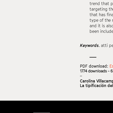
trend that p
targeting th
that has fin
type of the 
and it is al
been include
Keywords.
atti p
PDF download:
E
1774
downloads - 6
Carolina Villacam
La tipificación de