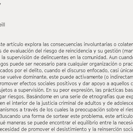
7
ill
te artículo explora las consecuencias involuntarias o colate
s de
evaluación del riesgo de reincidencia y su gestión (m
 la supervisión de
delincuentes en la comunidad. Aun cuando
sgos puede ser necesario
para cualquier organización o prac
ados por el delito, cuando el
discurso enfocado, casi única
a se vuelve dominante, este puede
activamente (o indirectam
romover efectos sociales positivos y dar apoyo
a aquellos c
ujetos a supervisión. En su peor expresión, las
prácticas bas
tigar riesgos. Basándome en una serie de etnografías que
exp
en el interior de la justicia criminal de adultos y de adolesc
nismos a través de los cuales la preocupación sobre el ri
Buscando una forma de sortear este problema, este artículo
é maneras se puede encontrar el equilibrio entre la necesi
ecesidad de promover el desistimiento y la reinserción socia