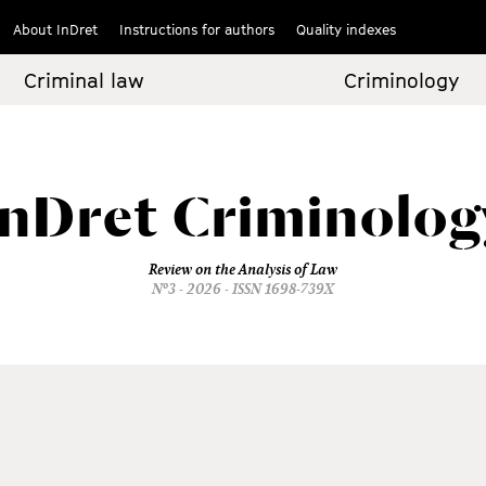
About InDret
Instructions for authors
Quality indexes
Criminal law
Criminology
InDret
Criminolog
Review on the Analysis of Law
Nº3 - 2026 - ISSN 1698-739X