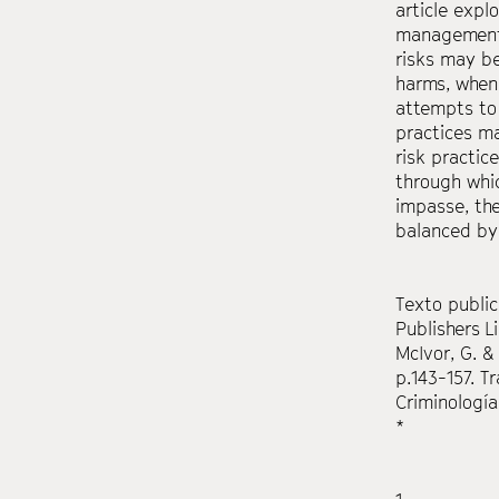
article expl
management 
risks
may be 
harms, when
attempts to
practices ma
risk practice
through whic
impasse, th
balanced by
Texto public
Publishers Li
McIvor, G. &
p.143-157. T
Criminología
*