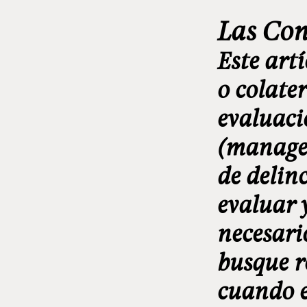
Las Con
Este art
o colate
evaluaci
(managem
de delin
evaluar y
necesari
busque r
cuando e