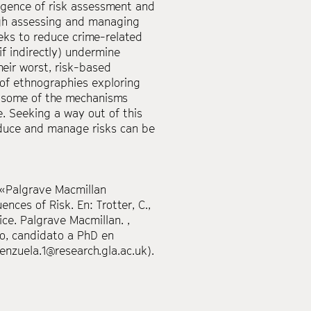
rgence of risk assessment and
ugh assessing and managing
eks to reduce crime-related
f indirectly) undermine
eir worst, risk-based
 of ethnographies exploring
s some of the mechanisms
 Seeking a way out of this
duce and manage risks can be
 «Palgrave Macmillan
ences of Risk. En: Trotter, C.,
ce. Palgrave Macmillan. ,
o,
candidato a PhD en
enzuela.1@research.gla.ac.uk).