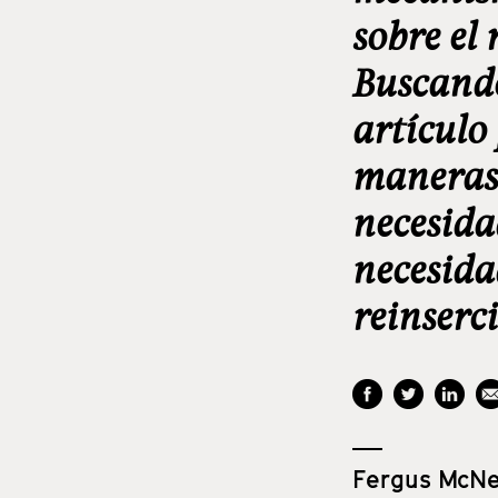
sobre el
Buscando
artículo
maneras 
necesidad
necesida
reinserci
Fergus McNei