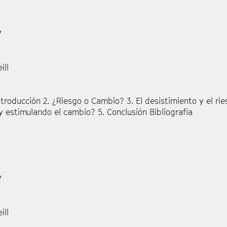
7
ill
ntroducción
2. ¿Riesgo o Cambio?
3. El desistimiento y el ri
y estimulando el cambio?
5. Conclusión
Bibliografía
7
ill