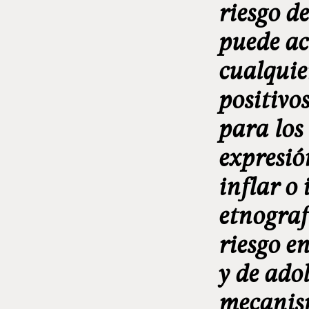
riesgo d
puede ac
cualquie
positivo
para los
expresió
inflar o
etnograf
riesgo en
y de ado
mecanism