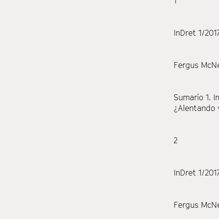
1
InDret 1/201
Fergus McNe
Sumario
1. I
¿Alentando 
2
InDret 1/201
Fergus McNe