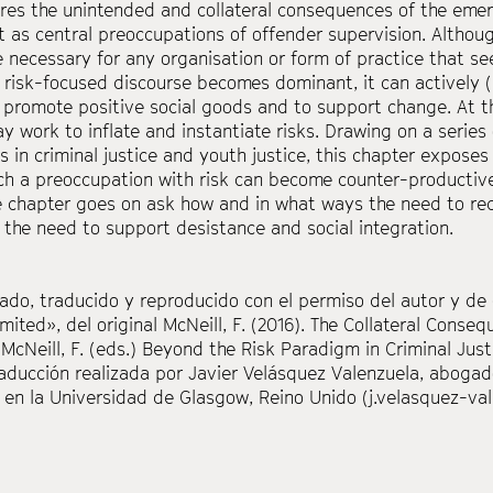
ores the unintended and collateral consequences of the eme
as central preoccupations of offender supervision. Altho
necessary for any organisation or form of practice that se
risk-focused discourse becomes dominant, it can actively (i
 promote
positive social goods and to support change. At th
y work to inflate and
instantiate risks. Drawing on a series
s in criminal justice and
youth justice, this chapter expose
h a preoccupation with risk can
become counter-productive.
e chapter goes on ask how and in what
ways the need to re
 the need to support desistance and social
integration.
ado, traducido y reproducido con el permiso del autor y de
mited», del original
McNeill, F. (2016). The Collateral Consequ
 McNeill, F. (eds.) Beyond the Risk
Paradigm in Criminal Justi
raducción realizada por Javier Velásquez Valenzuela, abogad
 en la Universidad de Glasgow, Reino Unido (j.velasquez-val