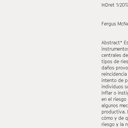
InDret 1/201
Fergus McNe
Abstract*
Es
instrumento
centrales de
tipos de rie
daños provoc
reincidenci
intento de p
individuos s
inflar o ins
en el riesgo 
algunos meca
productiva. 
cómo y de qu
riesgo y
la n