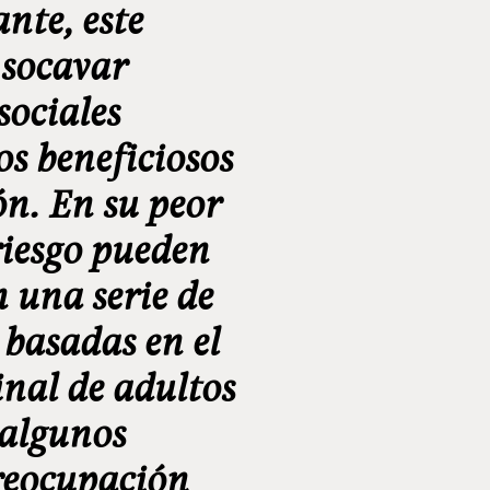
nte, este
 socavar
sociales
os beneficiosos
ón. En su peor
riesgo pueden
n una serie de
 basadas en el
minal de adultos
 algunos
preocupación