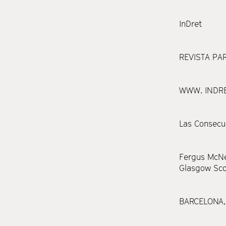
InDret
REVISTA PA
WWW. INDR
Las Consecue
Fergus McNe
Glasgow
Sco
BARCELONA,