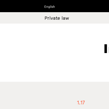
Ir
English
al
contenido
Private law
1.17