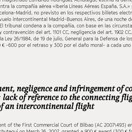
ntra la compañía aérea «Iberia Líneas Aéreas España, S.A.» p
celona-Madrid, no previsto en los respectivos billetes electr
vuelo intercontinental Madrid-Buenos Aires, de una noche d
El tribunal condena a la compañía, con base en las circunst
y contravención del art. 1101 CC, negligencia del art. 1902 CC,
 la Ley 26/1984, de 19 de julio, General para la Defensa de l
€ -600 por el retraso y 300 por el daño moral- a cada uno 
ment, negligence and infringement of c
 lack of reference to the connecting flig
f an intercontinental flight
nt of the First Commercial Court of Bilbao (AC 2007\493)
hutegui on March 26, 2007, granted a 900 € award (300 € fo