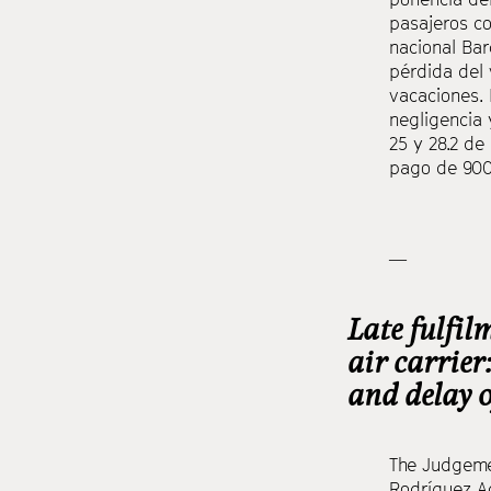
pasajeros co
nacional Bar
pérdida del 
vacaciones. 
negligencia 
25 y 28.2 de
pago de 900 
—
Late fulfil
air carrier:
and delay o
The Judgeme
Rodríguez Ac