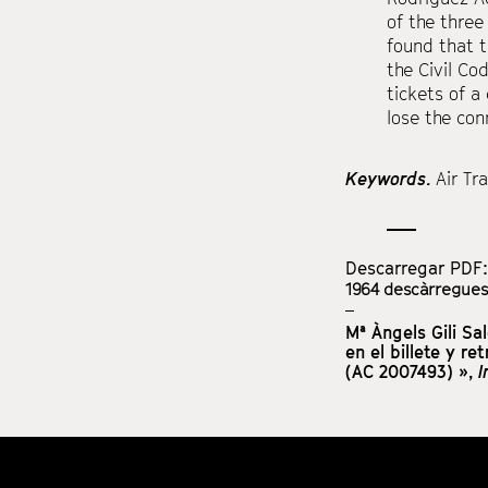
of the three
found that t
the Civil Co
tickets of a
lose the con
Keywords.
Air Tr
Descarregar PDF
1964
descàrregues 
Mª Àngels Gili Sa
en el billete y r
(AC 2007493) »,
I