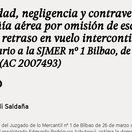
ad, negligencia y contrave
a aérea por omisión de esc
y retraso en vuelo intercont
io a la SJMER nº 1 Bilbao, de
 (AC 2007493)
li Saldaña
 del Juzgado de lo Mercantil nº 1 de Bilbao de 26 de marzo
l magistrado Edmundo Rodríguez Achutegui, estima la dema