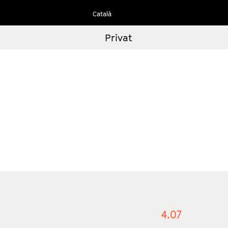
Ir
Català
al
contenido
Privat
4.07