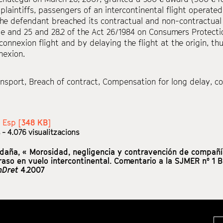
 plaintiffs, passengers of an intercontinental flight operat
he defendant breached its contractual and non-contractual d
de and 25 and 28.2 of the Act 26/1984 on Consumers Protectio
 connexion flight and by delaying the flight at the origin, thu
nexion.
ansport
,
Breach of contract
,
Compensation for long delay
,
co
:
Esp [
348 KB
]
- 4.076 visualitzacions
ldaña,
« Morosidad, negligencia y contravención de compañí
etraso en vuelo intercontinental. Comentario a la SJMER nº 1
nDret
4.2007