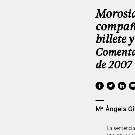
Morosid
compañí
billete 
Comentar
de 2007
Mª Àngels Gi
La sentencia
ponencia de