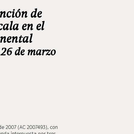
nción de
ala en el
inental
 26 de marzo
 de 2007 (AC 2007493), con
nda interpuesta por tres