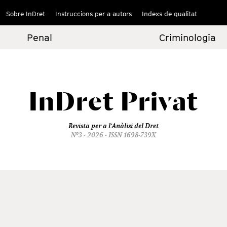
Sobre InDret
Instruccions per a autors
Indexs de qualitat
Penal
Criminologia
InDret
Privat
Revista per a l'Anàlisi del Dret
Nº3 - 2026 - ISSN 1698-739X